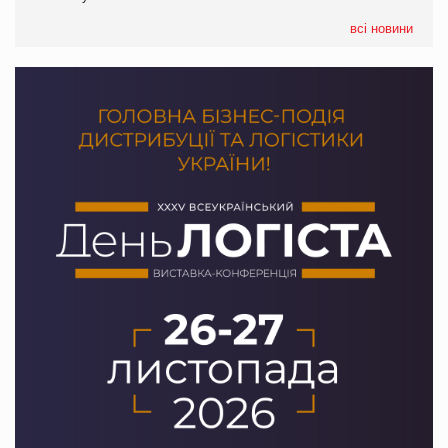
PrivateLabel&FMCG Master 2026
всі новини