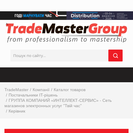
TradeMaster
Компанії
Каталог товаров
Постачальники IT-рішень
ГРУППА КОМПАНИЙ «ИНТЕЛЛЕКТ-СЕРВИС» - Сеть
магазинов электронных услуг "Твій час"
Керівник