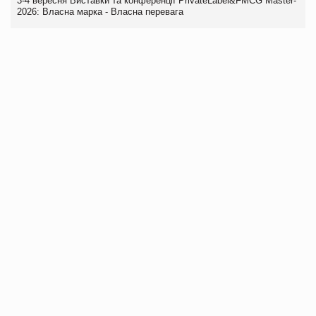
3-4 вересня Виставки та конференції PrivateLabel&FMCG Master-
2026: Власна марка - Власна перевага