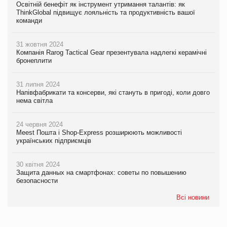
Освітній бенефіт як інструмент утримання талантів: як
ThinkGlobal підвищує лояльність та продуктивність вашої
команди
31 жовтня 2024
Компанія Rarog Tactical Gear презентувала надлегкі керамічні
бронеплити
31 липня 2024
Напівфабрикати та консерви, які стануть в пригоді, коли довго
нема світла
24 червня 2024
Meest Пошта і Shop-Express розширюють можливості
українських підприємців
30 квітня 2024
Защита данных на смартфонах: советы по повышению
безопасности
Всі новини