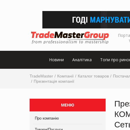
Порта
Новини
Аналітика
Топи про рино
TradeMaster
Компанії
Каталог товаров
Постачал
Презентація компанії
Пре
МЕНЮ
КОМ
Про компанію
Сет
Товари/Послуги