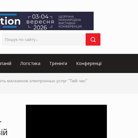
паній
Логістика
Тренінги
Конференції
магазинов электронных услуг "Твій час"
-
ій