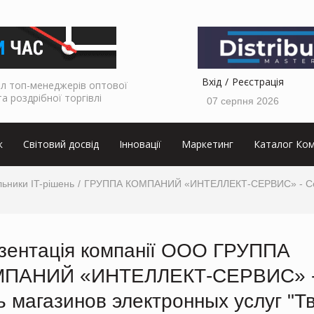
Вхід
Реєстрація
л топ-менеджерів оптової
та роздрібної торгівлі
07 серпня 2026
к
Світовий досвід
Інновації
Маркетинг
Каталог Ком
ьники IT-рішень
ГРУППА КОМПАНИЙ «ИНТЕЛЛЕКТ-СЕРВИС» - Сеть 
зентація компанії OOO ГРУППА
ПАНИЙ «ИНТЕЛЛЕКТ-СЕРВИС» 
ь магазинов электронных услуг "Тв