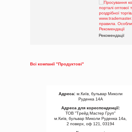
Брагина Людмила
Просування компанії на
порталі оптової та
роздрібної торгівлі
www.trademaster.ua.
правила. Особливості.
ії
Рекомендації
Всі компанії "Продуктові"
Адреса:
м.Київ, бульвар Миколи
Руденка 14А
Адреса для кореспонденції:
ТОВ "Tрейд Мастер Груп"
м.Київ, бульвар Миколи Руденка 14а,
2 поверх, оф 121, 03194