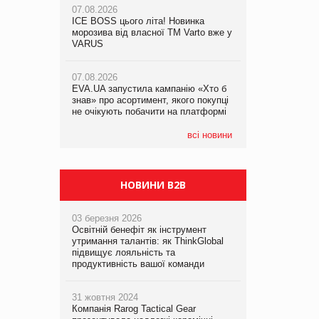
07.08.2026
ICE BOSS цього літа! Новинка
06.08.2026
07.08.2026
морозива від власної ТМ Varto вже у
Смачна новинка для хвостатих: у
Франція заборонила рекламні дзвінки
VARUS
VARUS з’явилися паучі Varto Paw
без згоди клієнтів
expert від власної ТМ Varto!
07.08.2026
EVA.UA запустила кампанію «Хто б
05.08.2026
знав» про асортимент, якого покупці
Мережа супермаркетів VARUS купує
не очікують побачити на платформі
мережу магазинів формату
convenience store КОЛО: об’єднана
компанія налічуватиме 374 магазини
всі новини
НОВИНИ B2B
03 березня 2026
Освітній бенефіт як інструмент
утримання талантів: як ThinkGlobal
підвищує лояльність та
продуктивність вашої команди
31 жовтня 2024
Компанія Rarog Tactical Gear