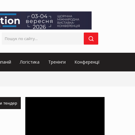
паній
Логістика
Тренінги
Конференції
и тендер