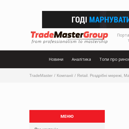
Порта
Новини
Аналітика
Топи про рино
TradeMaster
Компанії
Retail. Роздрібні мережі, М
МЕНЮ