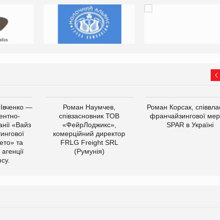
 Івченко —
Роман Наумчев,
Роман Корсак, співвла
ентно-
співзасновник ТОВ
франчайзингової мер
нії «Вайз
«ФейрЛоджикс»,
SPAR в Україні
тингової
комерційний директор
ето» та
FRLG Freight SRL
 агенції
(Румунія)
cy.