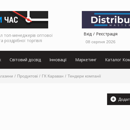
Вхід
Реєстрація
л топ-менеджерів оптової
та роздрібної торгівлі
08 серпня 2026
к
Світовий досвід
Інновації
Маркетинг
Каталог Ком
агазини
Продуктові
ГК Караван
Тендери компанії
Додат