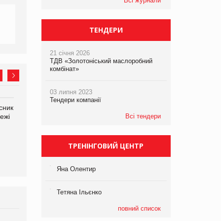
Всі журнали
ТЕНДЕРИ
21 січня 2026
ТДВ «Золотоніський маслоробний
комбінат»
03 липня 2023
Тендери компанії
сник
Олексій Логачов-Михайлов
Яна Сараніна, директор
ежі
Файно маркет Директор
Всі тендери
компанії «УкраМарин»
департаменту з
виробництва
ТРЕНІНГОВИЙ ЦЕНТР
Яна Олентир
Тетяна Ільєнко
повний список