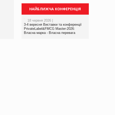
Брагина Людмила
Просування компанії на
НАЙБЛИЖЧА КОНФЕРЕНЦІЯ
порталі оптової та
роздрібної торгівлі
18 червня 2026 |
www.trademaster.ua.
3-4 вересня Виставки та конференції
правила. Особливості.
PrivateLabel&FMCG Master-2026:
Власна марка - Власна перевага