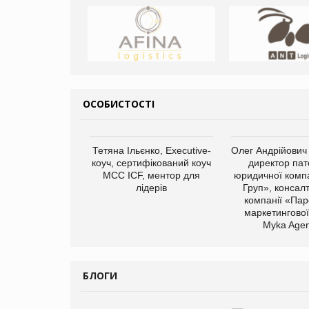
ОСОБИСТОСТІ
арас Ігорович,
Тетяна Ільєнко, Executive-
Олег Андрійович
иробництва ТОВ
коуч, сертифікований коуч
директор пат
Герчак"
МСС ICF, ментор для
юридичної компа
лідерів
Груп», консал
компанії «Пар
маркетингової
Myka Agen
БЛОГИ