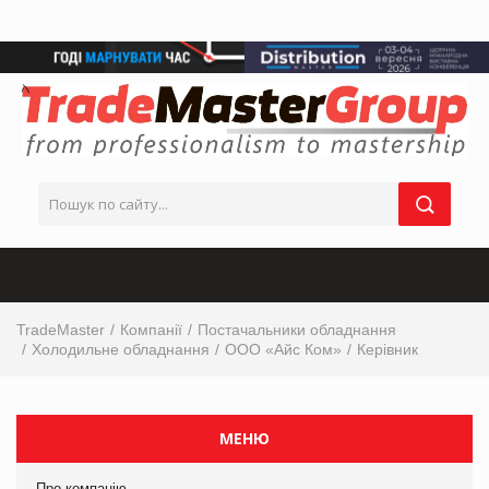
TradeMaster
Компанії
Постачальники обладнання
Холодильне обладнання
ООО «Айс Ком»
Керівник
МЕНЮ
Про компанію