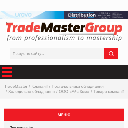
TradeMaster
Компанії
Постачальники обладнання
Холодильне обладнання
ООО «Айс Ком»
Товари компанії
МЕНЮ
Про компанію