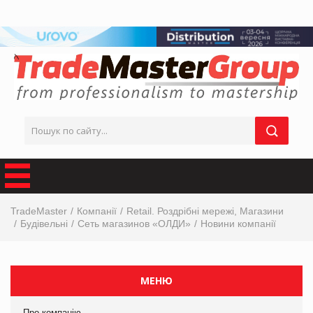
TradeMaster
Компанії
Retail. Роздрібні мережі, Магазини
Будівельні
Сеть магазинов «ОЛДИ»
Новини компанії
МЕНЮ
Про компанію