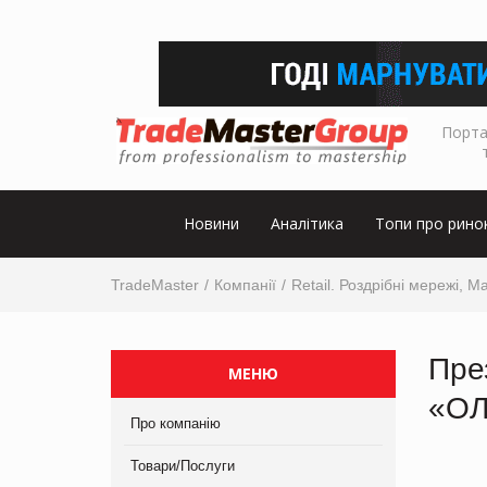
Порта
Новини
Аналітика
Топи про рино
TradeMaster
Компанії
Retail. Роздрібні мережі, М
Пре
МЕНЮ
«О
Про компанію
Товари/Послуги