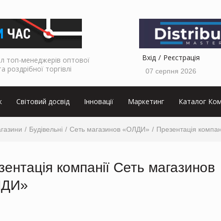
Вхід
Реєстрація
л топ-менеджерів оптової
та роздрібної торгівлі
07 серпня 2026
к
Світовий досвід
Інновації
Маркетинг
Каталог Ком
агазини
Будівельні
Сеть магазинов «ОЛДИ»
Презентація компан
зентація компанії Сеть магазинов
ЛДИ»