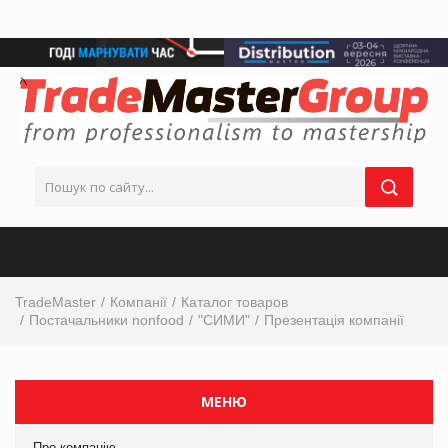
TradeMaster
Компанії
Каталог товаров
Постачальники nonfood
"СИМИ"
Презентація компанії
МЕНЮ
Про компанію