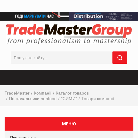
TradeMaster
Компанії
Каталог товаров
Постачальники nonfood
"СИМИ"
Товари компанії
МЕНЮ
Про компанію