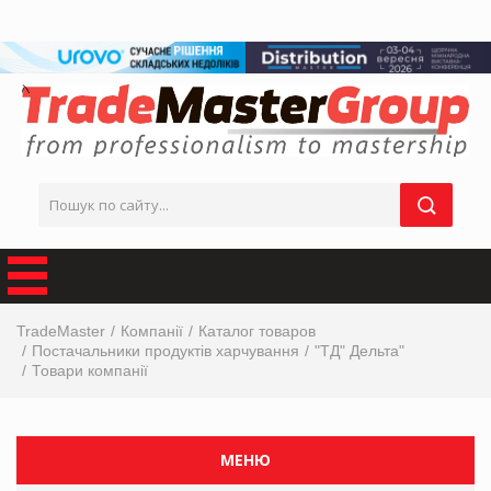
TradeMaster
Компанії
Каталог товаров
Постачальники продуктів харчування
"ТД" Дельта"
Товари компанії
МЕНЮ