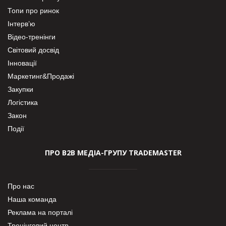
Топи про ринок
Інтерв’ю
Відео-тренінги
Світовий досвід
Інновації
Маркетинг&Продажі
Закупки
Логістика
Закон
Події
ПРО В2В МЕДІА-ГРУПУ TRADEMASTER
Про нас
Наша команда
Реклама на порталі
Тренінговий центр