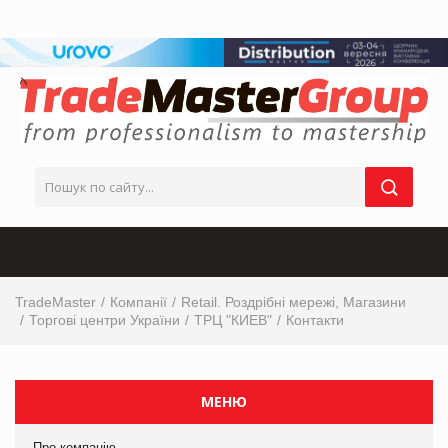
TradeMaster
Компанії
Retail. Роздрібні мережі, Магазини
Торгові центри України
ТРЦ "КИЕВ"
Контакти
МЕНЮ
Про компанію