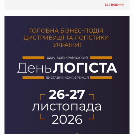
Сергій Лісунов про заморожені хлібобулочні вироби на
всі новини
PrivateLabel&FMCG Master 2026