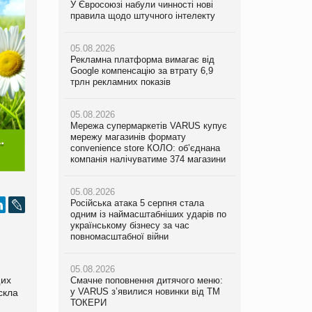
У Євросоюзі набули чинності нові
Мережа супермаркетів VARUS купує
У Євросоюзі набули чинності нові
правила щодо штучного інтелекту
мережу магазинів формату
правила щодо штучного інтелекту
convenience store КОЛО: об’єднана
компанія налічуватиме 374 магазини
05.08.2026
05.08.2026
Рекламна платформа вимагає від
Рекламна платформа вимагає від
Google компенсацію за втрату 6,9
05.08.2026
Google компенсацію за втрату 6,9
трлн рекламних показів
Російська атака 5 серпня стала
трлн рекламних показів
одним із наймасштабніших ударів по
українському бізнесу за час
05.08.2026
05.08.2026
повномасштабної війни
Мережа супермаркетів VARUS купує
Adidas витратила понад $1 млрд на
мережу магазинів формату
маркетинг за квартал
convenience store КОЛО: об’єднана
05.08.2026
компанія налічуватиме 374 магазини
Смачне поповнення дитячого меню:
05.08.2026
у VARUS з’явилися новинки від ТМ
Amazon звинуватили у недостовірній
ТОКЕРИ
05.08.2026
рекламі екологічних продуктів
Російська атака 5 серпня стала
одним із наймасштабніших ударів по
05.08.2026
05.08.2026
українському бізнесу за час
Сергій Лісунов про заморожені
AstraZeneca обговорює найбільшу
повномасштабної війни
хлібобулочні вироби на
угоду десятиліття
PrivateLabel&FMCG Master 2026
05.08.2026
щих
Смачне поповнення дитячого меню:
04.08.2026
у VARUS з’явилися новинки від ТМ
Через атаку РФ у Дніпрі пошкоджено
скла
ТОКЕРИ
склад шоколаду Millennium