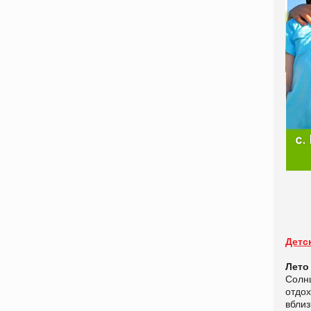
Детс
Лето
Солн
отдох
вблиз