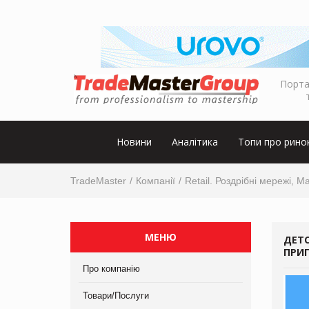
Порта
Новини
Аналітика
Топи про рино
TradeMaster
Компанії
Retail. Роздрібні мережі, М
МЕНЮ
ДЕТ
ПРИГ
Про компанію
Товари/Послуги