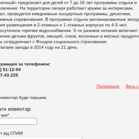
ечный» предлагает для детей от 7 до 16 лет программы отдыха и
овления. На территории лагеря работают кружки за интересами,
ал, проводятся ежедневные концертные программы, дискотеки,
тивные соревнования. В программе отдыха запланированные экску
ия размещения в 2-этажных и 1-этажных корпусах по 4-5 чел.
осуточное горячее водоснабжение. 5-ти разовое питание включает
ение детьми фруктов, овощей, соков, молочных и мясных продукто
ь сотрудничает с Фондом социального страхования.
агаем заезды в 2014 году на 21 день.
рмация за телефоном:
) 51-12-04
27-43-225
Попередня
Весь 
коментар буде першим.
ти коментар
 імя
*
ст від СПАМ