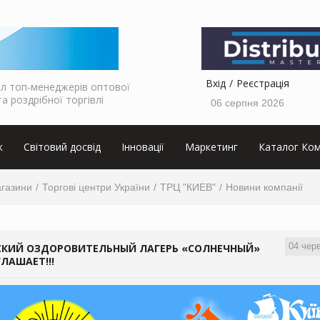
Вхід
Реєстрація
л топ-менеджерів оптової
та роздрібної торгівлі
06 серпня 2026
к
Світовий досвід
Інновації
Маркетинг
Каталог Ком
агазини
Торгові центри України
ТРЦ "КИЕВ"
Новини компанії
04 чер
СКИЙ ОЗДОРОВИТЕЛЬНЫЙ ЛАГЕРЬ «СОЛНЕЧНЫЙ»
ЛАШАЕТ!!!