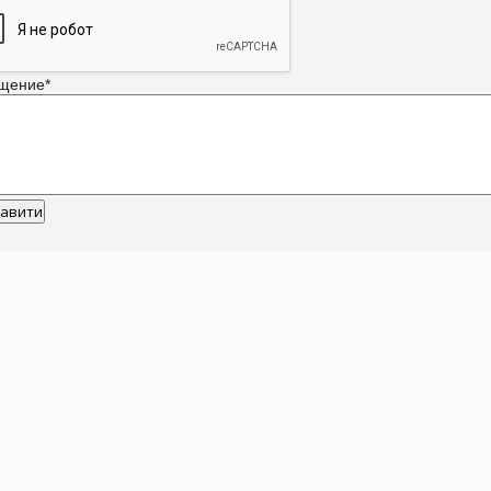
щение
*