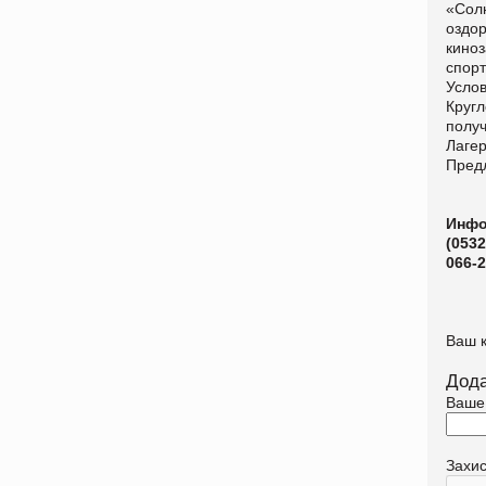
«Солн
оздор
киноз
спор
Услов
Кругл
получ
Лагер
Предл
Инфо
(0532
066-
Ваш 
Дода
Ваше
Захи