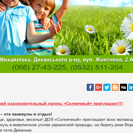
кий оздоровительный лагерь «Солнечный» приглашает!!!
 – это каникулы и отдых!
це, здоровье, веселье! ДОЛ «Солнечный» приглашает всех желаю
нуть в живописном уголке украинской природы, на берегу реки Вор
и села Диканька.