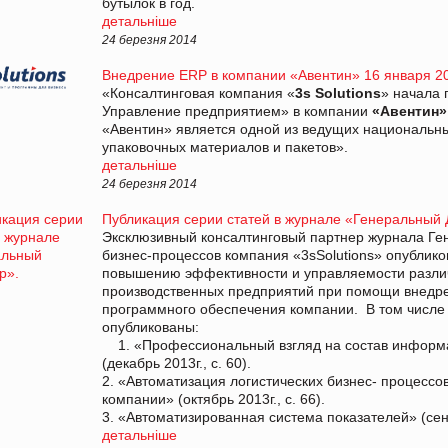
бутылок в год.
детальніше
24 березня 2014
Внедрение ERP в компании «Авентин» 16 января 2
«Консалтинговая компания «
3s Solutions
» начала 
Управление предприятием» в компании
«Авентин»
«Авентин» является одной из ведущих национальны
упаковочных материалов и пакетов».
детальніше
24 березня 2014
Публикация серии статей в журнале «Генеральный 
Эксклюзивный консалтинговый партнер журнала Ге
бизнес-процессов компания «3sSolutions» опублик
повышению эффективности и управляемости различ
производственных предприятий при помощи внедр
программного обеспечения компании. В том числе
опублик
1. «Профессиональный взгляд на состав информ
(декабрь 2013
2. «Автоматизация логистических бизнес- процессо
компании» (октябрь 
3. «Автоматизированная система показателей» (сент
детальніше