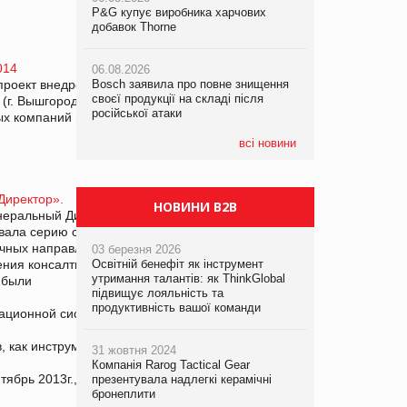
P&G купує виробника харчових
P&G купує виробника харчових
добавок Thorne
добавок Thorne
05.08.2026
Смачне поповнення дитячого меню:
014
06.08.2026
06.08.2026
у VARUS з’явилися новинки від ТМ
проект внедрения ERP – Системы «3С-
Bosch заявила про повне знищення
Bosch заявила про повне знищення
ТОКЕРИ
своєї продукції на складі після
своєї продукції на складі після
(г. Вышгород, Киевской обл.) Компания
російської атаки
російської атаки
х компаний по производству гибких
05.08.2026
Сергій Лісунов про заморожені
всі новини
хлібобулочні вироби на
PrivateLabel&FMCG Master 2026
Директор».
НОВИНИ B2B
неральный Директор по автоматизации
овала серию статьей, посвященных
ных направлений бизнеса торгово-
03 березня 2026
ения консалтинговых решений и
Освітній бенефіт як інструмент
утримання талантів: як ThinkGlobal
 были
підвищує лояльність та
ованы:
продуктивність вашої команди
ационной системы предприятия»
г., с. 60).
в, как инструмент сокращения затрат
31 жовтня 2024
2013г., с. 66).
Компанія Rarog Tactical Gear
ябрь 2013г., с. 50).
презентувала надлегкі керамічні
бронеплити