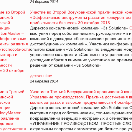
24 березня 2014
Участие во Второй Всеукраинской практической конф
«Эффективные инструменты развития конкурентосп
прибыльности бизнеса» 30 октября 2013
Директор консалтинговой компании «3s Solutions»
С
выступил перед собственниками, руководителями 
компаний с докладом «Логистические решения комп
дистрибуционных компаний». Участники конференц
опытом компании «3s Solutions» по внедрению мо
управлению складом» и «Системы по управлению тр
докладчик обратил внимание участников на преиму
решений от компании «3s Solutions».
детальніше
24 березня 2014
Участие в Третьей Всеукраинской практической ко
Управление производством. Практика достижения в
малых затратах и высокой продуктивности 4 октябр
Директор консалтинговой компании «3s Solutions» 
выступил перед собственниками, топ-менеджменто
подразделений ведущих иностранных и отечествен
«УПРАВЛЕНИЕ ПРОИЗВОДСТВОМ. ПРОСТЫЕ СЛО
актуальным вопросам автоматизации бизнес-проце