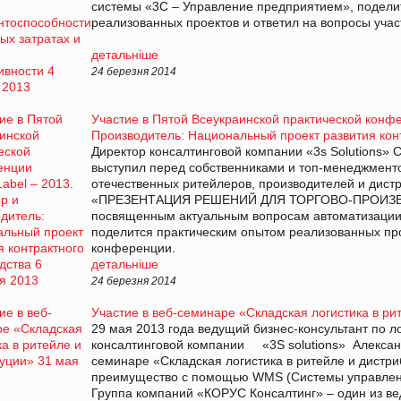
системы «3С – Управление предприятием», подели
реализованных проектов и ответил на вопросы уча
детальніше
24 березня 2014
Участие в Пятой Всеукраинской практической конфе
Производитель: Национальный проект развития кон
Директор консалтинговой компании «3s Solutions» 
выступил перед собственниками и топ-менеджмент
отечественных ритейлеров, производителей и дис
«ПРЕЗЕНТАЦИЯ РЕШЕНИЙ ДЛЯ ТОРГОВО-ПРОИЗ
посвященным актуальным вопросам автоматизации
поделится практическим опытом реализованных про
конференции.
детальніше
24 березня 2014
Участие в веб-семинаре «Складская логистика в ри
29 мая 2013 года ведущий бизнес-консультант по л
консалтинговой компании «3S solutions» Александ
семинаре «Складская логистика в ритейле и дистри
преимущество с помощью WMS (Системы управлени
Группа компаний «КОРУС Консалтинг» – один из ве