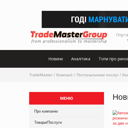
Порта
Новини
Аналітика
Топи про рино
TradeMaster
Компанії
Постачальники послуг
Ко
Нов
МЕНЮ
Про компанію
Товари/Послуги