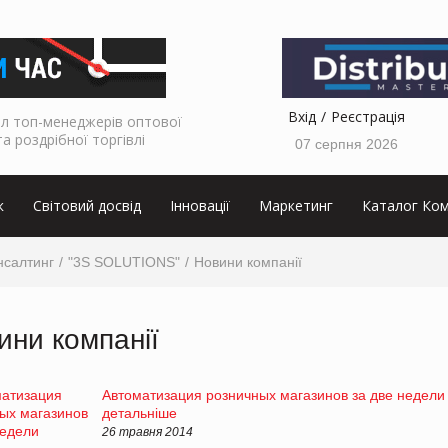
Вхід
Реєстрація
л топ-менеджерів оптової
та роздрібної торгівлі
07 серпня 2026
к
Світовий досвід
Інновації
Маркетинг
Каталог Ком
нсалтинг
"3S SOLUTIONS"
Новини компанії
ини компанії
Автоматизация розничных магазинов за две недели
детальніше
26 травня 2014