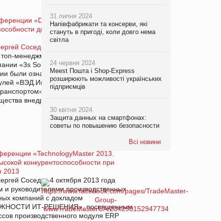
31 липня 2024
еренции «DistributionMaster – 2013.
Напівфабрикати та консерви, які
особности дистрибьютора и увеличение
стануть в пригоді, коли довго нема
світла
ергей Соседко
30 октября 2013 года
и топ-менеджментом дистрибуторских
24 червня 2024
ании «3s Solutions» для
Meest Пошта і Shop-Express
ии были ознакомлены с практическим
розширюють можливості українських
дулей «ВЭД.Импорт», «Системы по
підприємців
анспортом» . В ответах на вопросы
щества внедрения логистических
30 квітня 2024
Защита данных на смартфонах:
советы по повышению безопасности
Всі новини
нференции «TechnologyMaster 2013.
ысокой конкурентоспособности при
я 2013
Сергей Соседко 4 октября 2013 года
м и руководителями производственных
ных компаний с докладом
ЖНОСТИ ИТ-РЕШЕНИЯ», посвященным
ссов производственного модуля ERP