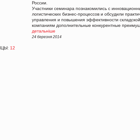
России.
Участники семинара познакомились с инновацион
логистических бизнес-процессов и обсудили практ
управления и повышения эффективности складской 
компаниям дополнительные конкурентные преимущ
детальніше
24 березня 2014
ИЦЫ:
1
2