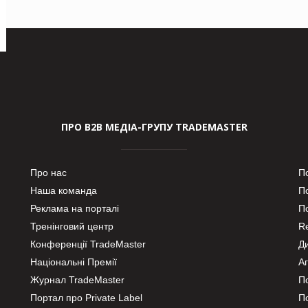
ПРО В2В МЕДІА-ГРУПУ TRADEMASTER
Про нас
П
Наша команда
П
Реклама на порталі
По
Тренінговий центр
Re
Конференції TradeMaster
Д
Національні Премії
А
Журнал TradeMaster
П
Портал про Private Label
П