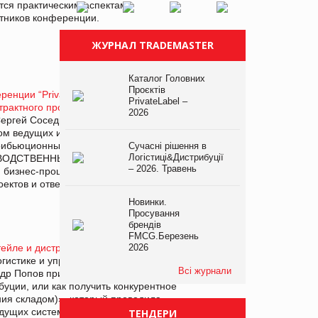
тся практическим аспектами
стников конференции.
ЖУРНАЛ TRADEMASTER
Каталог Головних
Проєктів
ренции “PrivateLabel – 2013. Ритейлер и
PrivateLabel –
трактного производства 6 сентября 2013
2026
Сергей Соседко 6 сентября 2013 года
ом ведущих иностранных и
трибьюционных компаний с докладом
Сучасні рішення в
Логістиці&Дистрибуції
ВОДСТВЕННЫХ ПРЕДПРИЯТИЙ»,
– 2026. Травень
 бизнес-процессов и внедрению ERP,
ектов и ответил на вопросы участников
Новинки.
Просування
брендів
FMCG.Березень
тейле и дистрибуции» 31 мая 2013
2026
огистике и управлению цепями поставок
Всі журнали
р Попов принял участие в веб-
буции, или как получить конкурентное
я складом)», который проводила
дущих системных интеграторов в
ТЕНДЕРИ