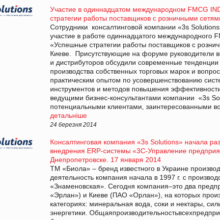
Участие в одиннадцатом международном FMCG I
стратегии работы поставщиков с розничными сетям
Сотрудники консалтинговой компании «3s Solution
участие в работе одиннадцатого международного
«Успешные стратегии работы поставщиков с роз
Киеве. Присутствующие на форуме руководители в
и дистрибуторов обсудили современные тенденции и
производства собственных торговых марок и вопро
практическим опытом по усовершенствованию сис
инструментов и методов повышения эффективности
ведущими бизнес-консультантами компании «3s So
потенциальными клиентами, заинтересованными в
детальніше
24 березня 2014
Консалтинговая компания «3s Solutions» начала ра
внедрения ERP-системы «3С-Управление предприят
Днепропетровске. 17 января 2014
ТМ «Биола» – бренд известного в Украине произво
деятельность компания начала в 1997 г. с произво
«Знаменовская». Сегодня компания–это два предп
«Эрлан») и Киеве (ПАО «Орлан»), на которых произ
категориях: минеральная вода, соки и нектары, сил
энергетики. Общаяпроизводительностьвсехпредпр