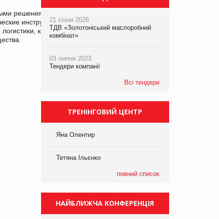
ными решениями по автоматизации
21 січня 2026
ические инструменты планирования,
ТДВ «Золотоніський маслоробний
логистики, которые позволяют получить
комбінат»
ества.
03 липня 2023
Тендери компанії
Всі тендери
ТРЕНІНГОВИЙ ЦЕНТР
Яна Олентир
Тетяна Ільєнко
повний список
НАЙБЛИЖЧА КОНФЕРЕНЦІЯ