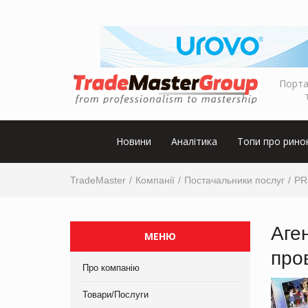
Порта
Новини
Аналітика
Топи про рино
TradeMaster
Компанії
Постачальники послуг
PR
Аге
МЕНЮ
про
Про компанію
Товари/Послуги