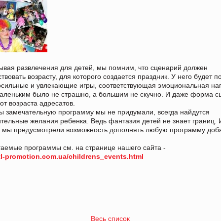
вая развлечения для детей, мы помним, что сценарий должен
ствовать возрасту, для которого создается праздник. У него будет 
осильные и увлекающие игры, соответствующая эмоциональная наг
аленьким было не страшно, а большим не скучно. И даже форма с
 от возраста адресатов.
ы замечательную программу мы не придумали, всегда найдутся
тельные желания ребенка. Ведь фантазия детей не знает границ.
 мы предусмотрели возможность дополнять любую программу доб
аемые программы см. на странице нашего сайта -
btl-promotion.com.ua/childrens_events.html
Весь список