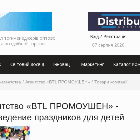
Вхід
Реєстрація
л топ-менеджерів оптової
та роздрібної торгівлі
07 серпня 2026
к
Світовий досвід
Інновації
Маркетинг
Каталог Ком
-агентства
Агентство «BTL ПРОМОУШЕН»
Товари компанії
нтство «BTL ПРОМОУШЕН» -
ведение праздников для детей