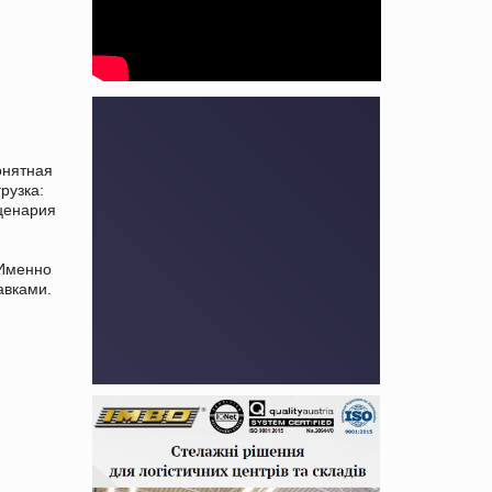
понятная
рузка:
ценария
 Именно
авками.