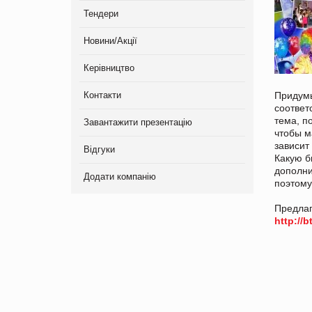
Тендери
Новини/Акції
Керівництво
Контакти
Придумы
соответ
тема, п
Завантажити презентацію
чтобы м
зависит
Відгуки
Какую б
дополни
Додати компанію
поэтому
Предлаг
http://