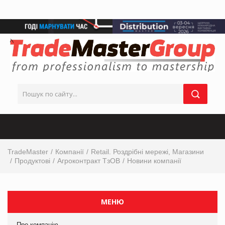
TradeMaster
Компанії
Retail. Роздрібні мережі, Магазини
Продуктові
Агроконтракт ТзОВ
Новини компанії
МЕНЮ
Про компанію