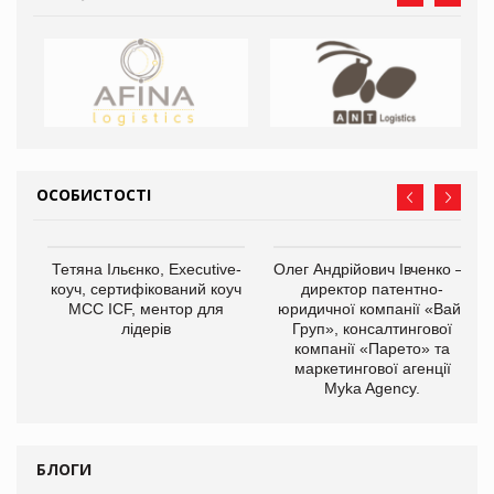
ОСОБИСТОСТІ
,
Тетяна Ільєнко, Executive-
Олег Андрійович Івченко —
ОВ
коуч, сертифікований коуч
директор патентно-
МСС ICF, ментор для
юридичної компанії «Вайз
лідерів
Груп», консалтингової
компанії «Парето» та
маркетингової агенції
Myka Agency.
БЛОГИ