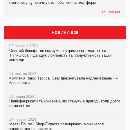
якого покупці не очікують побачити на платформі
Мережа супермаркетів VARUS купує мережу магазинів
формату convenience store КОЛО: об’єднана компанія
налічуватиме 374 магазини
всі новини
НОВИНИ B2B
03 березня 2026
Освітній бенефіт як інструмент утримання талантів: як
ThinkGlobal підвищує лояльність та продуктивність вашої
команди
31 жовтня 2024
Компанія Rarog Tactical Gear презентувала надлегкі керамічні
бронеплити
31 липня 2024
Напівфабрикати та консерви, які стануть в пригоді, коли довго
нема світла
24 червня 2024
Meest Пошта і Shop-Express розширюють можливості
українських підприємців