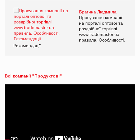
Брагина Людмила
ї
Просування компанії
а
на порталі оптової та
роздрібної торгівлі
www.trademaster.ua.
і.
правила. Особливості.
Рекомендації
Ре
Всі компанії "Продуктові"