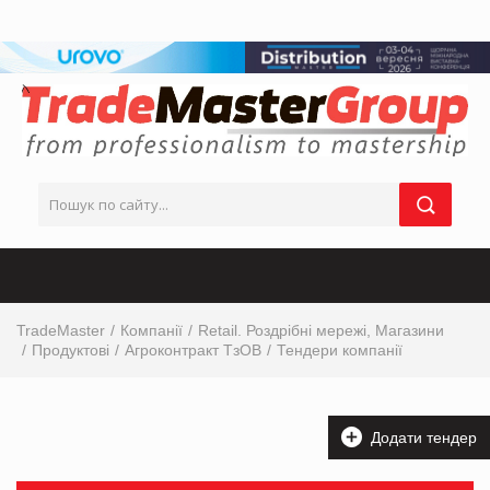
TradeMaster
Компанії
Retail. Роздрібні мережі, Магазини
Продуктові
Агроконтракт ТзОВ
Тендери компанії
Додати тендер