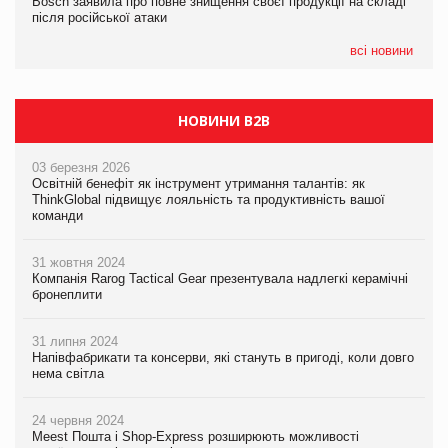
Bosch заявила про повне знищення своєї продукції на складі
Bosch заявила про повне знищення своєї продукції на складі
після російської атаки
після російської атаки
05.08.2026
Сергій Лісунов про заморожені хлібобулочні вироби на
всі новини
PrivateLabel&FMCG Master 2026
НОВИНИ B2B
03 березня 2026
Освітній бенефіт як інструмент утримання талантів: як
ThinkGlobal підвищує лояльність та продуктивність вашої
команди
31 жовтня 2024
Компанія Rarog Tactical Gear презентувала надлегкі керамічні
бронеплити
31 липня 2024
Напівфабрикати та консерви, які стануть в пригоді, коли довго
нема світла
24 червня 2024
Meest Пошта і Shop-Express розширюють можливості