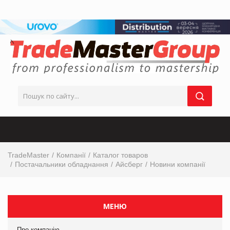
TradeMaster
Компанії
Каталог товаров
Постачальники обладнання
Айсберг
Новини компанії
МЕНЮ
Про компанію