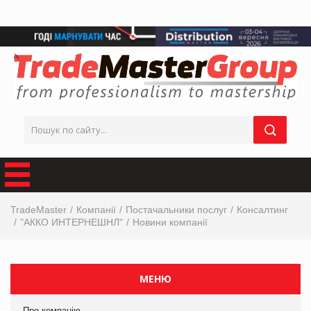
TradeMaster
Компанії
Постачальники послуг
Консалтинг
"АККО ИНТЕРНЕШНЛ"
Новини компанії
МЕНЮ
Про компанію