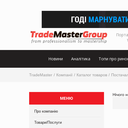
Порта
Новини
Аналітика
Топи про рино
TradeMaster
Компанії
Каталог товаров
Постача
Нічого 
МЕНЮ
Про компанію
Товари/Послуги