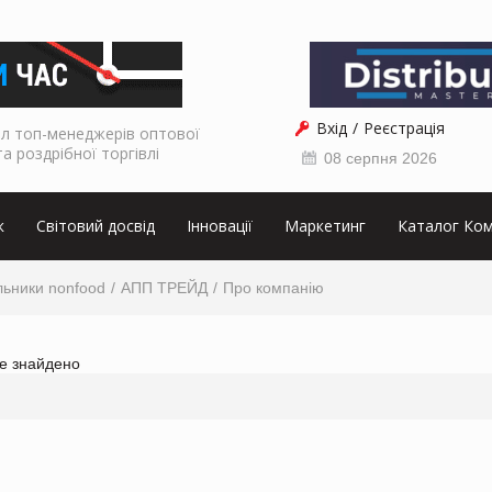
Вхід
Реєстрація
л топ-менеджерів оптової
та роздрібної торгівлі
08 серпня 2026
к
Світовий досвід
Інновації
Маркетинг
Каталог Ком
льники nonfood
АПП ТРЕЙД
Про компанію
не знайдено