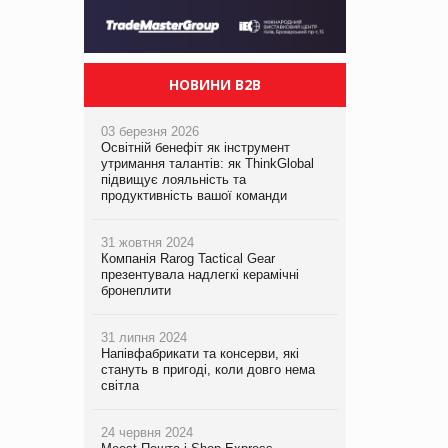
НОВИНИ B2B
03 березня 2026
Освітній бенефіт як інструмент
утримання талантів: як ThinkGlobal
підвищує лояльність та
продуктивність вашої команди
31 жовтня 2024
Компанія Rarog Tactical Gear
презентувала надлегкі керамічні
бронеплити
31 липня 2024
Напівфабрикати та консерви, які
стануть в пригоді, коли довго нема
світла
24 червня 2024