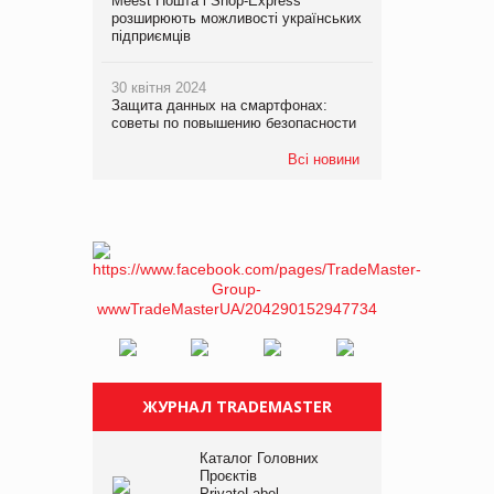
Meest Пошта і Shop-Express
розширюють можливості українських
підприємців
30 квітня 2024
Защита данных на смартфонах:
советы по повышению безопасности
Всі новини
ЖУРНАЛ TRADEMASTER
Каталог Головних
Проєктів
PrivateLabel –