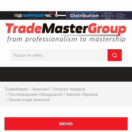
TradeMaster
Компанії
Каталог товаров
Постачальники обладнання
Авенир-Украина
Презентація компанії
МЕНЮ