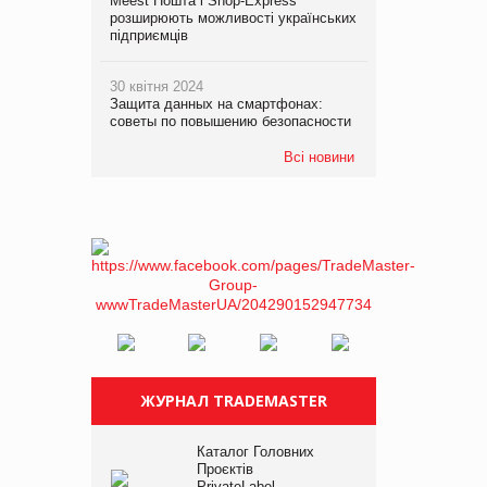
Meest Пошта і Shop-Express
розширюють можливості українських
підприємців
30 квітня 2024
Защита данных на смартфонах:
советы по повышению безопасности
Всі новини
ЖУРНАЛ TRADEMASTER
Каталог Головних
Проєктів
PrivateLabel –