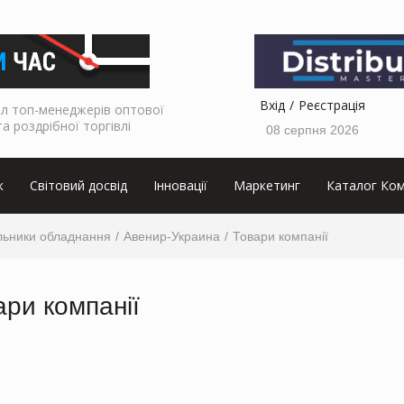
Вхід
Реєстрація
л топ-менеджерів оптової
та роздрібної торгівлі
08 серпня 2026
к
Світовий досвід
Інновації
Маркетинг
Каталог Ком
льники обладнання
Авенир-Украина
Товари компанії
ари компанії