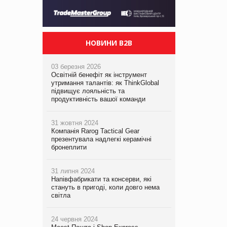
НОВИНИ B2B
03 березня 2026
Освітній бенефіт як інструмент
утримання талантів: як ThinkGlobal
підвищує лояльність та
продуктивність вашої команди
31 жовтня 2024
Компанія Rarog Tactical Gear
презентувала надлегкі керамічні
бронеплити
31 липня 2024
Напівфабрикати та консерви, які
стануть в пригоді, коли довго нема
світла
24 червня 2024