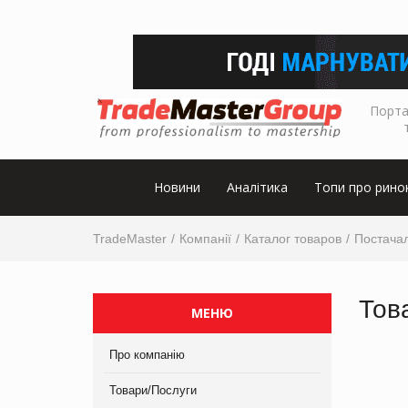
Порта
Новини
Аналітика
Топи про рино
TradeMaster
Компанії
Каталог товаров
Постача
Тов
МЕНЮ
Про компанію
Товари/Послуги