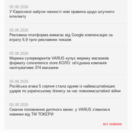
05.08.2026
05.08.2026
05.08.2026
У Євросоюзі набули чинності нові правила щодо штучного
Мережа супермаркетів VARUS купує мережу магазинів
У Євросоюзі набули чинності нові правила щодо штучного
інтелекту
формату convenience store КОЛО: об’єднана компанія
інтелекту
налічуватиме 374 магазини
05.08.2026
05.08.2026
Рекламна платформа вимагає від Google компенсацію за
05.08.2026
Рекламна платформа вимагає від Google компенсацію за
втрату 6,9 трлн рекламних показів
Російська атака 5 серпня стала одним із наймасштабніших
втрату 6,9 трлн рекламних показів
ударів по українському бізнесу за час повномасштабної війни
05.08.2026
05.08.2026
Мережа супермаркетів VARUS купує мережу магазинів
05.08.2026
Adidas витратила понад $1 млрд на маркетинг за квартал
формату convenience store КОЛО: об’єднана компанія
Смачне поповнення дитячого меню: у VARUS з’явилися
налічуватиме 374 магазини
новинки від ТМ ТОКЕРИ
05.08.2026
Amazon звинуватили у недостовірній рекламі екологічних
05.08.2026
05.08.2026
продуктів
Російська атака 5 серпня стала одним із наймасштабніших
Сергій Лісунов про заморожені хлібобулочні вироби на
ударів по українському бізнесу за час повномасштабної війни
PrivateLabel&FMCG Master 2026
05.08.2026
AstraZeneca обговорює найбільшу угоду десятиліття
05.08.2026
04.08.2026
Смачне поповнення дитячого меню: у VARUS з’явилися
Через атаку РФ у Дніпрі пошкоджено склад шоколаду
новинки від ТМ ТОКЕРИ
Millennium
всі новини