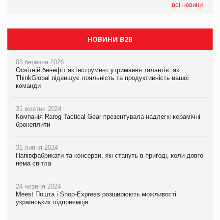
EVA.UA запустила кампанію «Хто б знав» про асортимент,
всі новини
якого покупці не очікують побачити на платформі
НОВИНИ B2B
03 березня 2026
Освітній бенефіт як інструмент утримання талантів: як
ThinkGlobal підвищує лояльність та продуктивність вашої
команди
31 жовтня 2024
Компанія Rarog Tactical Gear презентувала надлегкі керамічні
бронеплити
31 липня 2024
Напівфабрикати та консерви, які стануть в пригоді, коли довго
нема світла
24 червня 2024
Meest Пошта і Shop-Express розширюють можливості
українських підприємців