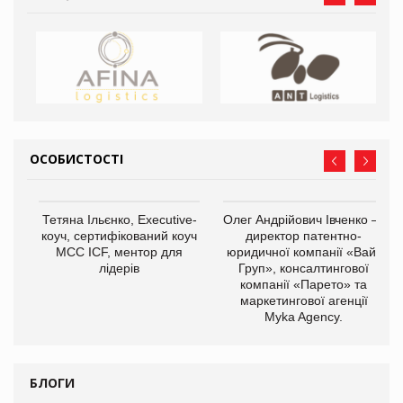
ОСОБИСТОСТІ
,
Тетяна Ільєнко, Executive-
Олег Андрійович Івченко —
ОВ
коуч, сертифікований коуч
директор патентно-
МСС ICF, ментор для
юридичної компанії «Вайз
лідерів
Груп», консалтингової
компанії «Парето» та
маркетингової агенції
Myka Agency.
БЛОГИ