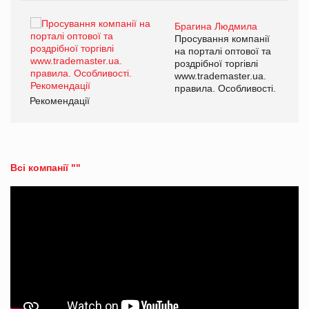
Брагина Людмила
ї
Просування компанії
а
на порталі оптової та
роздрібної торгівлі
www.trademaster.ua.
і.
правила. Особливості.
Рекомендації
Ре
Всі компанії ""