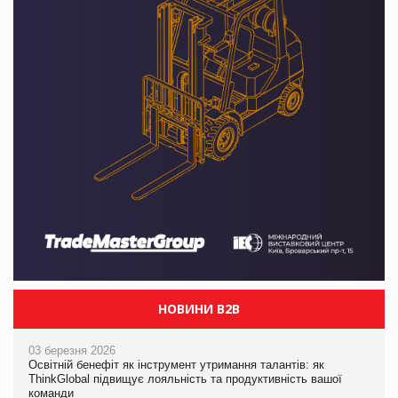
НОВИНИ B2B
03 березня 2026
Освітній бенефіт як інструмент утримання талантів: як
ThinkGlobal підвищує лояльність та продуктивність вашої
команди