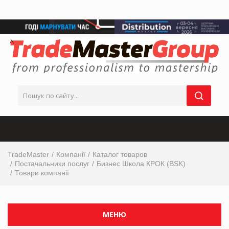
TradeMaster
Компанії
Каталог товаров
Постачальники послуг
Бизнес Школа КРОК (BSK)
Товари компанії
МЕНЮ