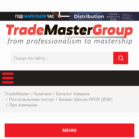
TradeMaster
Компанії
Каталог товаров
Постачальники послуг
Бизнес Школа КРОК (BSK)
Про компанію
МЕНЮ