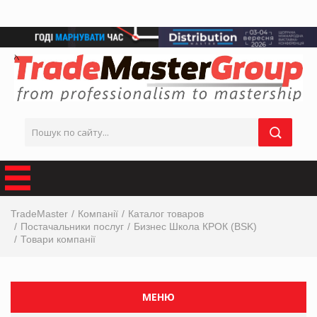
TradeMaster
Компанії
Каталог товаров
Постачальники послуг
Бизнес Школа КРОК (BSK)
Товари компанії
МЕНЮ