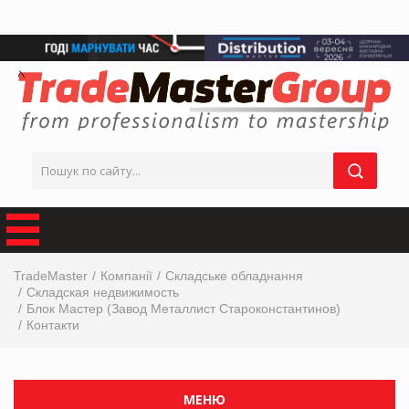
TradeMaster
Компанії
Складське обладнання
Складская недвижимость
Блок Мастер (Завод Металлист Староконстантинов)
Контакти
МЕНЮ