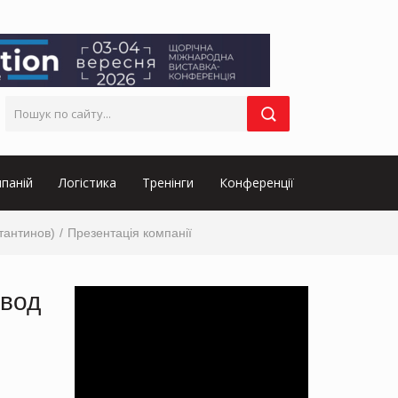
паній
Логістика
Тренінги
Конференції
тантинов)
Презентація компанії
авод