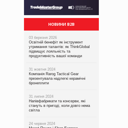
НОВИНИ B2B
03 березня 2026
Освітній бенефіт як інструмент
утримання талантів: як ThinkGlobal
підвищує лояльність та
продуктивність вашої команди
31 жовтня 2024
Компанія Rarog Tactical Gear
презентувала надлегкі керамічні
бронеплити
31 липня 2024
Напівфабрикати та консерви, які
стануть в пригоді, коли довго нема
світла
24 червня 2024