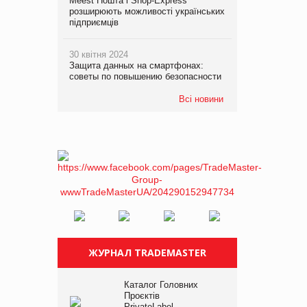
Meest Пошта і Shop-Express
розширюють можливості українських
підприємців
30 квітня 2024
Защита данных на смартфонах:
советы по повышению безопасности
Всі новини
ЖУРНАЛ TRADEMASTER
Каталог Головних
Проєктів
PrivateLabel –