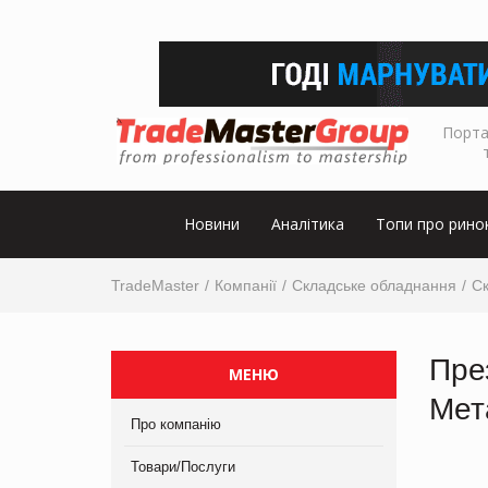
Порта
Новини
Аналітика
Топи про рино
TradeMaster
Компанії
Складське обладнання
С
Пре
МЕНЮ
Мет
Про компанію
Товари/Послуги