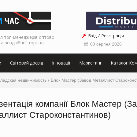
Вхід
Реєстрація
л топ-менеджерів оптової
та роздрібної торгівлі
09 серпня 2026
к
Світовий досвід
Інновації
Маркетинг
Каталог Ком
кладская недвижимость
Блок Мастер (Завод Металлист Староконс
зентація компанії Блок Мастер (З
аллист Староконстантинов)