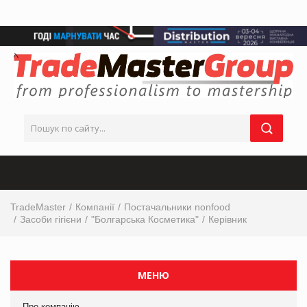
TradeMaster
Компанії
Постачальники nonfood
Засоби гігієни
"Болгарська Косметика"
Керівник
МЕНЮ
Про компанію