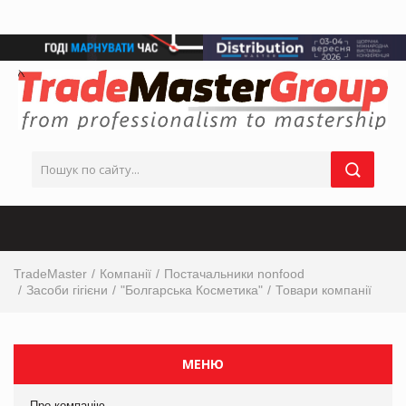
TradeMaster
Компанії
Постачальники nonfood
Засоби гігієни
"Болгарська Косметика"
Товари компанії
МЕНЮ
Про компанію