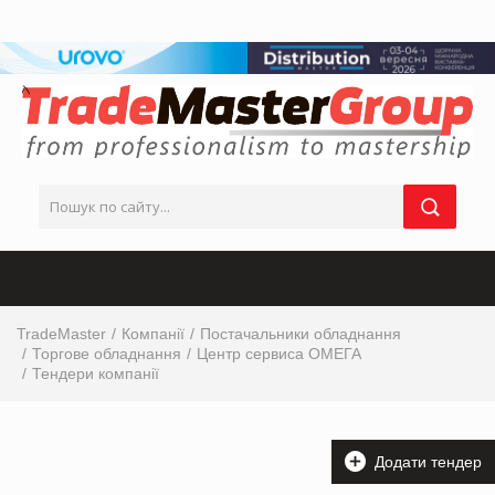
TradeMaster
Компанії
Постачальники обладнання
Торгове обладнання
Центр сервиса ОМЕГА
Тендери компанії
Додати тендер