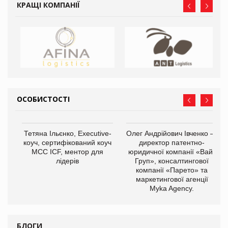
КРАЩІ КОМПАНІЇ
ОСОБИСТОСТІ
,
Тетяна Ільєнко, Executive-
Олег Андрійович Івченко —
ОВ
коуч, сертифікований коуч
директор патентно-
МСС ICF, ментор для
юридичної компанії «Вайз
лідерів
Груп», консалтингової
компанії «Парето» та
маркетингової агенції
Myka Agency.
БЛОГИ