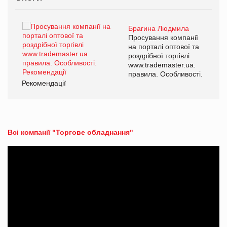
Брагина Людмила
ї
Просування компанії
а
на порталі оптової та
роздрібної торгівлі
www.trademaster.ua.
і.
правила. Особливості.
Рекомендації
Ре
Всі компанії "Торгове обладнання"