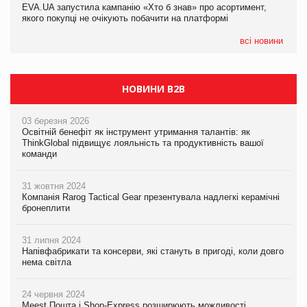
EVA.UA запустила кампанію «Хто б знав» про асортимент,
05.08.2026
якого покупці не очікують побачити на платформі
Мережа супермаркетів VARUS купує мережу магазинів
формату convenience store КОЛО: об’єднана компанія
налічуватиме 374 магазини
всі новини
НОВИНИ B2B
03 березня 2026
Освітній бенефіт як інструмент утримання талантів: як
ThinkGlobal підвищує лояльність та продуктивність вашої
команди
31 жовтня 2024
Компанія Rarog Tactical Gear презентувала надлегкі керамічні
бронеплити
31 липня 2024
Напівфабрикати та консерви, які стануть в пригоді, коли довго
нема світла
24 червня 2024
Meest Пошта і Shop-Express розширюють можливості