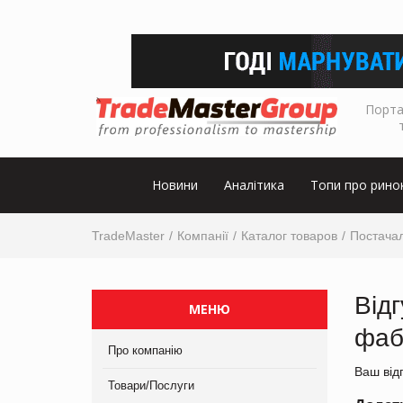
Порта
Новини
Аналітика
Топи про рино
TradeMaster
Компанії
Каталог товаров
Постачал
Від
МЕНЮ
фаб
Про компанію
Ваш від
Товари/Послуги