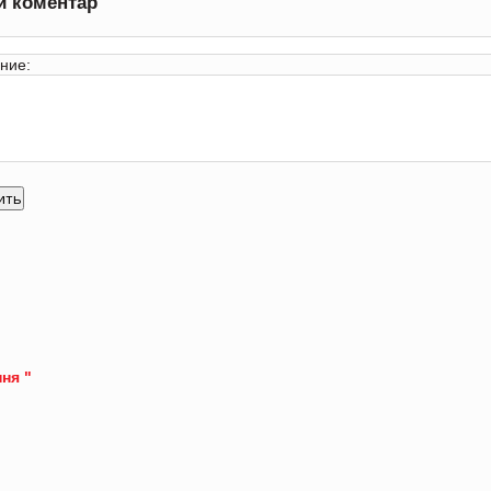
и коментар
ние:
ня "