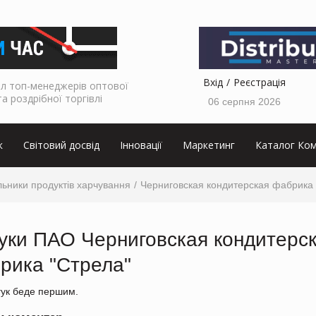
Вхід
Реєстрація
л топ-менеджерів оптової
та роздрібної торгівлі
06 серпня 2026
к
Світовий досвід
Інновації
Маркетинг
Каталог Ком
ьники продуктів харчування
Черниговская кондитерская фабрика 
гуки ПАО Черниговская кондитерс
рика "Стрела"
гук беде першим.