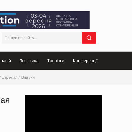
паній
Логістика
Тренінги
Конференції
"Стрела"
Відгуки
кая