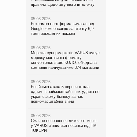
правила щодо штучного інтелекту
мережу магазинів формату
правила щодо штучного інтелекту
convenience store КОЛО: об’єднана
компанія налічуватиме 374 магазини
05.08.2026
05.08.2026
Рекламна платформа вимагає від
Рекламна платформа вимагає від
Google компенсацію за втрату 6,9
05.08.2026
Google компенсацію за втрату 6,9
трлн рекламних показів
Російська атака 5 серпня стала
трлн рекламних показів
одним із наймасштабніших ударів по
українському бізнесу за час
05.08.2026
05.08.2026
повномасштабної війни
Мережа супермаркетів VARUS купує
Adidas витратила понад $1 млрд на
мережу магазинів формату
маркетинг за квартал
convenience store КОЛО: об’єднана
05.08.2026
компанія налічуватиме 374 магазини
Смачне поповнення дитячого меню:
05.08.2026
у VARUS з’явилися новинки від ТМ
Amazon звинуватили у недостовірній
ТОКЕРИ
05.08.2026
рекламі екологічних продуктів
Російська атака 5 серпня стала
одним із наймасштабніших ударів по
05.08.2026
05.08.2026
українському бізнесу за час
Сергій Лісунов про заморожені
AstraZeneca обговорює найбільшу
повномасштабної війни
хлібобулочні вироби на
угоду десятиліття
PrivateLabel&FMCG Master 2026
05.08.2026
Смачне поповнення дитячого меню:
04.08.2026
у VARUS з’явилися новинки від ТМ
Через атаку РФ у Дніпрі пошкоджено
ТОКЕРИ
склад шоколаду Millennium