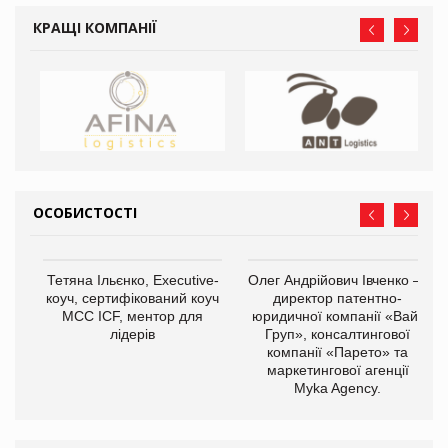
КРАЩІ КОМПАНІЇ
ОСОБИСТОСТІ
,
Тетяна Ільєнко, Executive-
Олег Андрійович Івченко —
ОВ
коуч, сертифікований коуч
директор патентно-
МСС ICF, ментор для
юридичної компанії «Вайз
лідерів
Груп», консалтингової
компанії «Парето» та
маркетингової агенції
Myka Agency.