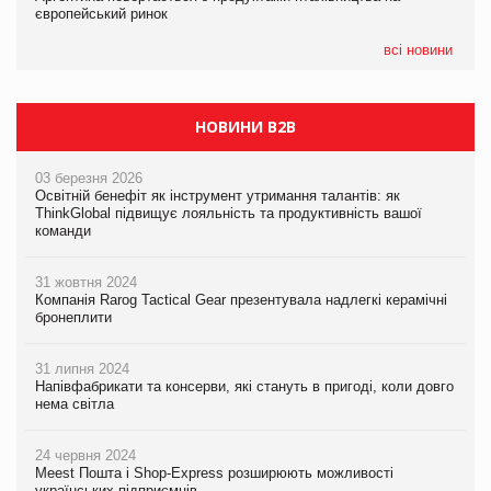
європейський ринок
європейський ринок
05.08.2026
всі новини
Сергій Лісунов про заморожені хлібобулочні вироби на
PrivateLabel&FMCG Master 2026
НОВИНИ B2B
03 березня 2026
Освітній бенефіт як інструмент утримання талантів: як
ThinkGlobal підвищує лояльність та продуктивність вашої
команди
31 жовтня 2024
Компанія Rarog Tactical Gear презентувала надлегкі керамічні
бронеплити
31 липня 2024
Напівфабрикати та консерви, які стануть в пригоді, коли довго
нема світла
24 червня 2024
Meest Пошта і Shop-Express розширюють можливості
українських підприємців