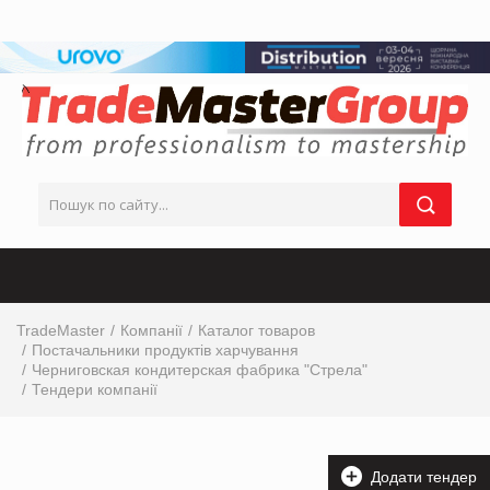
TradeMaster
Компанії
Каталог товаров
Постачальники продуктів харчування
Черниговская кондитерская фабрика "Стрела"
Тендери компанії
Додати тендер