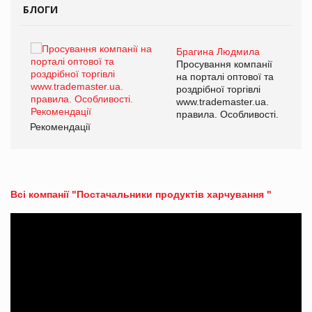
БЛОГИ
Брагина Людмила
ї
Просування компанії
а
на порталі оптової та
роздрібної торгівлі
www.trademaster.ua.
і.
правила. Особливості.
Рекомендації
Ре
Всі компанії "Постачальники продуктів харчування "