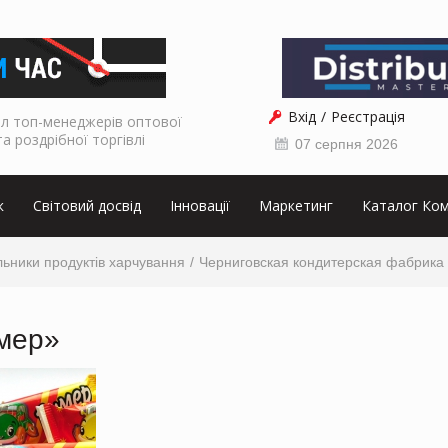
Вхід
Реєстрація
л топ-менеджерів оптової
та роздрібної торгівлі
07 серпня 2026
к
Світовий досвід
Інновації
Маркетинг
Каталог Ком
ьники продуктів харчування
Черниговская кондитерская фабрика 
мер»