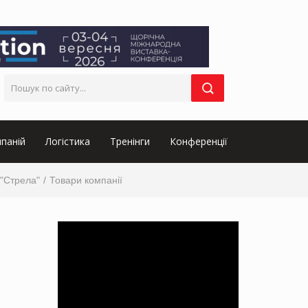
паній
Логістика
Тренінги
Конференції
"Стрела"
Товари компанії