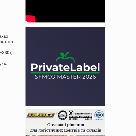
акао
 патока
Е330),
укта: