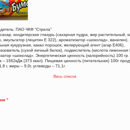
дитель: ПАО ЧКФ "Стрела"
 сахар, кондитерская глазурь (сахарная пудра, жир растительный, к
, эмульгатор (лецитин Е 322), ароматизатор «шоколад», ванилин),
ьная кукурузная, какао порошок, желирующий агент (агар Е406),
азователь (сухой яичный белок), подкислитель (кислота лимонная 
затор «шоколад». Энергетическая ценность (калорийность) 100 гр.
а – 1562кДж (373 ккал). Пищевая ценность (питательная) 100г прод
1,8 г, жиры – 9,0г, углеводы – 71,1г.
Весь список
ня "