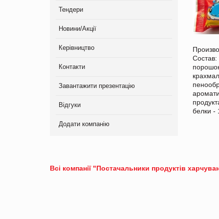
Тендери
Новини/Акції
Керівництво
Произво
Состав:
Контакти
порошок
крахмал
пенообр
Завантажити презентацію
аромати
продукт
Відгуки
белки - 
Додати компанію
Всі компанії "Постачальники продуктів харчуван