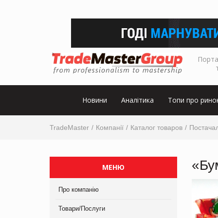
Порта
Новини
Аналітика
Топи про рино
TradeMaster
Компанії
Каталог товаров
Постачал
«Бу
МЕНЮ
Про компанію
Товари/Послуги