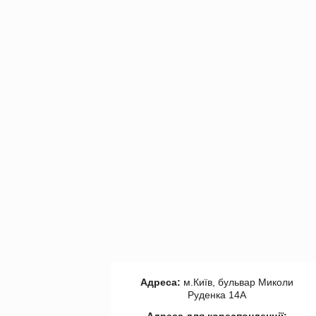
Адреса:
м.Київ, бульвар Миколи
Руденка 14А
Адреса для кореспонденції: