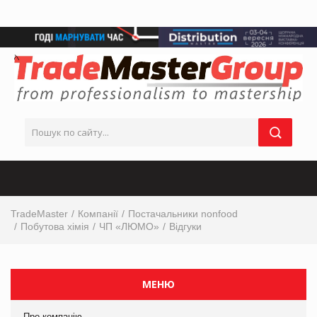
TradeMaster
Компанії
Постачальники nonfood
Побутова хімія
ЧП «ЛЮМО»
Відгуки
МЕНЮ
Про компанію