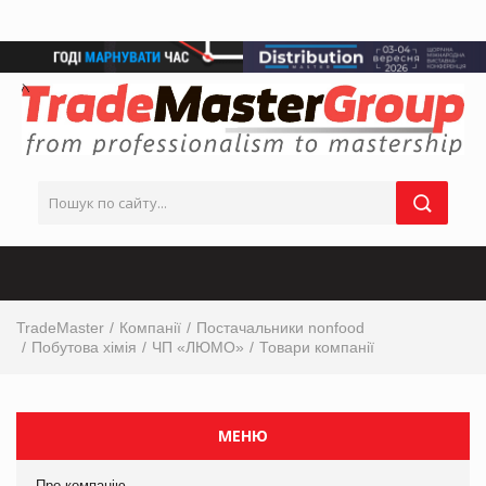
TradeMaster
Компанії
Постачальники nonfood
Побутова хімія
ЧП «ЛЮМО»
Товари компанії
МЕНЮ
Про компанію