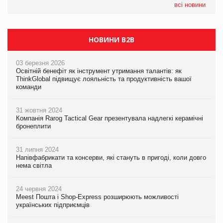
05.08.2026
всі новини
Сергій Лісунов про заморожені хлібобулочні вироби на
PrivateLabel&FMCG Master 2026
НОВИНИ B2B
03 березня 2026
Освітній бенефіт як інструмент утримання талантів: як
ThinkGlobal підвищує лояльність та продуктивність вашої
команди
31 жовтня 2024
Компанія Rarog Tactical Gear презентувала надлегкі керамічні
бронеплити
31 липня 2024
Напівфабрикати та консерви, які стануть в пригоді, коли довго
нема світла
24 червня 2024
Meest Пошта і Shop-Express розширюють можливості
українських підприємців