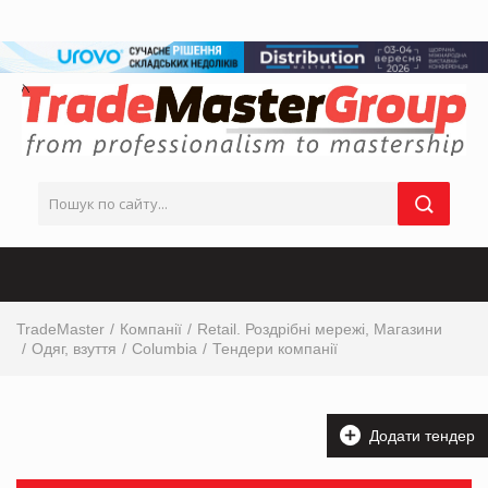
TradeMaster
Компанії
Retail. Роздрібні мережі, Магазини
Одяг, взуття
Columbia
Тендери компанії
Додати тендер