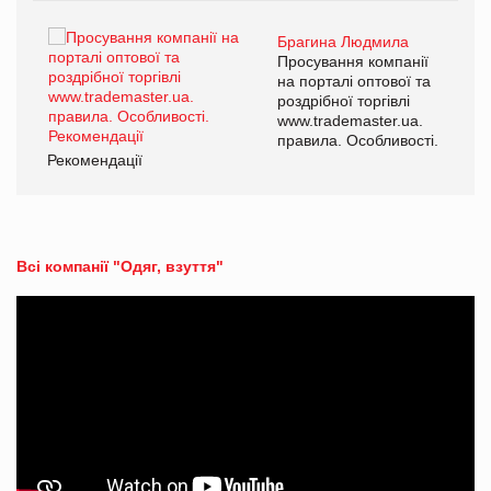
Брагина Людмила
ї
Просування компанії
а
на порталі оптової та
роздрібної торгівлі
www.trademaster.ua.
і.
правила. Особливості.
Рекомендації
Ре
Всі компанії "Одяг, взуття"