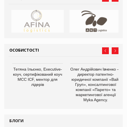
ОСОБИСТОСТІ
,
Тетяна Ільєнко, Executive-
Олег Андрійович Івченко —
ОВ
коуч, сертифікований коуч
директор патентно-
МСС ICF, ментор для
юридичної компанії «Вайз
лідерів
Груп», консалтингової
компанії «Парето» та
маркетингової агенції
Myka Agency.
БЛОГИ