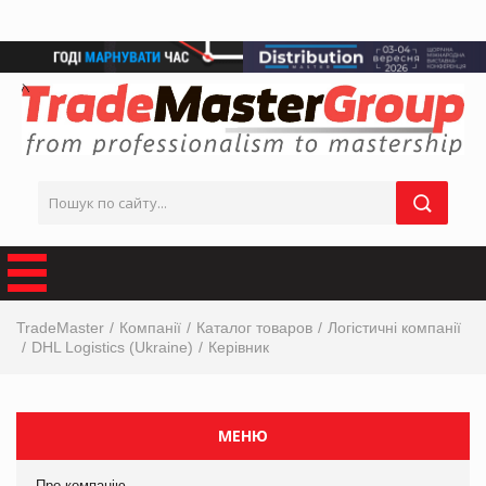
TradeMaster
Компанії
Каталог товаров
Логістичні компанії
DHL Logistics (Ukraine)
Керівник
МЕНЮ
Про компанію