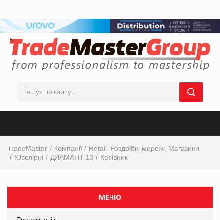
TradeMaster
Компанії
Retail. Роздрібні мережі, Магазини
Ювелірні
ДИАМАНТ 13
Керівник
МЕНЮ
Про компанію