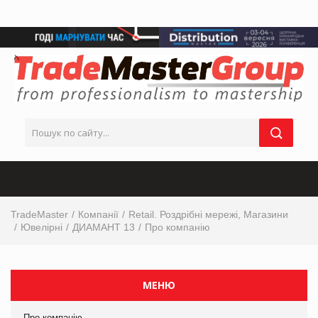
TradeMaster
Компанії
Retail. Роздрібні мережі, Магазини
Ювелірні
ДИАМАНТ 13
Про компанію
МЕНЮ
Про компанію