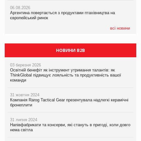
05.08.2026
06.08.2026
06.08.2026
Смачне поповнення дитячого меню: у VARUS з’явилися
Аргентина повертається з продуктами птахівництва на
Аргентина повертається з продуктами птахівництва на
новинки від ТМ ТОКЕРИ
європейський ринок
європейський ринок
05.08.2026
всі новини
Сергій Лісунов про заморожені хлібобулочні вироби на
PrivateLabel&FMCG Master 2026
НОВИНИ B2B
03 березня 2026
Освітній бенефіт як інструмент утримання талантів: як
ThinkGlobal підвищує лояльність та продуктивність вашої
команди
31 жовтня 2024
Компанія Rarog Tactical Gear презентувала надлегкі керамічні
бронеплити
31 липня 2024
Напівфабрикати та консерви, які стануть в пригоді, коли довго
нема світла