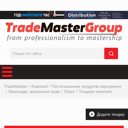
TradeMaster
Компанії
Постачальники продуктів харчування
Лимонади, мінеральні води
Этрус
Тендери компанії
Додати тендер