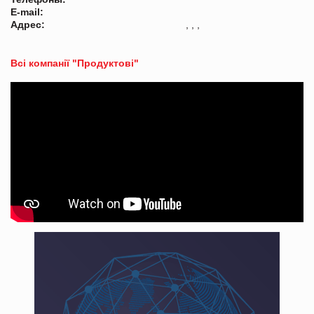
E-mail:
Адрес:
, , ,
Всі компанії "Продуктові"