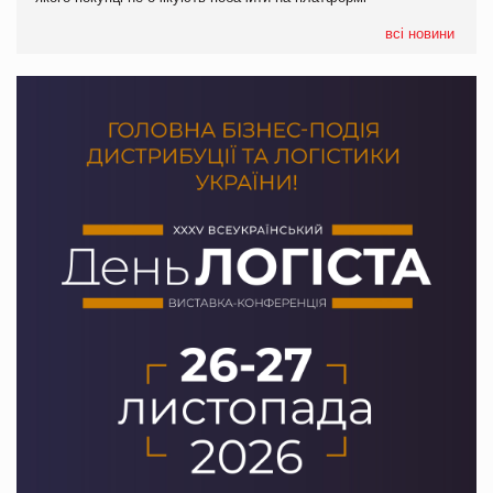
формату convenience store КОЛО: об’єднана компанія
налічуватиме 374 магазини
всі новини