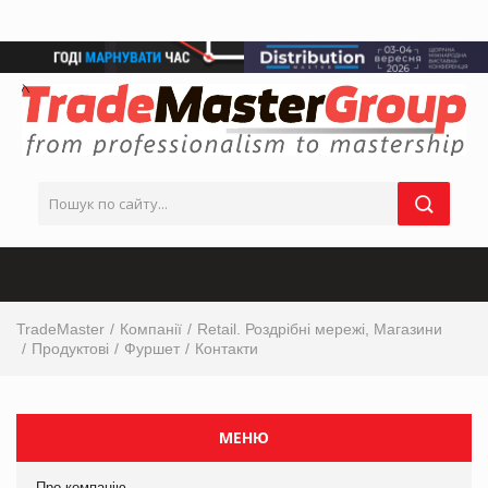
TradeMaster
Компанії
Retail. Роздрібні мережі, Магазини
Продуктові
Фуршет
Контакти
МЕНЮ
Про компанію