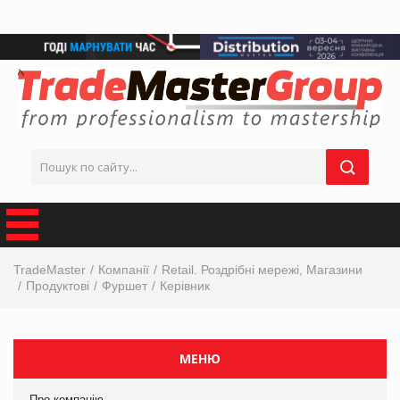
TradeMaster
Компанії
Retail. Роздрібні мережі, Магазини
Продуктові
Фуршет
Керівник
МЕНЮ
Про компанію