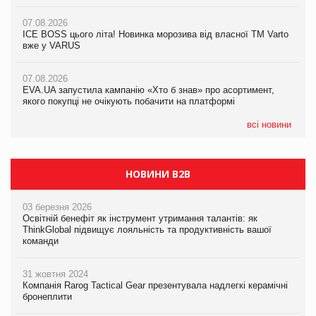
якого покупці не очікують побачити на платформі
07.08.2026
07.08.2026
Продажі Hugo Boss впали на 9%
ICE BOSS цього літа! Новинка морозива від власної ТМ Varto
06.08.2026
вже у VARUS
Смачна новинка для хвостатих: у VARUS з’явилися паучі
07.08.2026
Varto Paw expert від власної ТМ Varto!
Франція заборонила рекламні дзвінки без згоди клієнтів
07.08.2026
EVA.UA запустила кампанію «Хто б знав» про асортимент,
05.08.2026
якого покупці не очікують побачити на платформі
Мережа супермаркетів VARUS купує мережу магазинів
формату convenience store КОЛО: об’єднана компанія
налічуватиме 374 магазини
всі новини
НОВИНИ B2B
03 березня 2026
Освітній бенефіт як інструмент утримання талантів: як
ThinkGlobal підвищує лояльність та продуктивність вашої
команди
31 жовтня 2024
Компанія Rarog Tactical Gear презентувала надлегкі керамічні
бронеплити