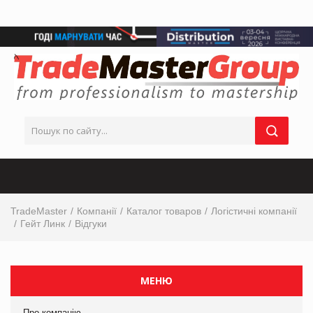
TradeMaster
Компанії
Каталог товаров
Логістичні компанії
Гейт Линк
Відгуки
МЕНЮ
Про компанію