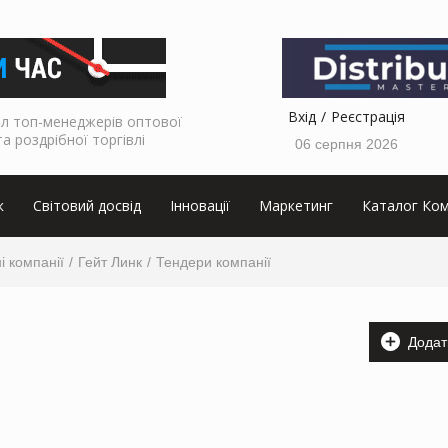
Вхід
Реєстрація
л топ-менеджерів оптової
та роздрібної торгівлі
06 серпня 2026
к
Світовий досвід
Інновації
Маркетинг
Каталог Ком
і компанії
Гейт Линк
Тендери компанії
Додат