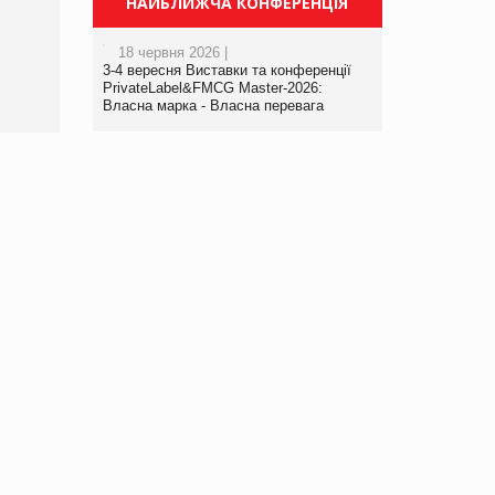
НАЙБЛИЖЧА КОНФЕРЕНЦІЯ
порталі оптової та
роздрібної торгівлі
18 червня 2026 |
www.trademaster.ua.
3-4 вересня Виставки та конференції
правила. Особливості.
PrivateLabel&FMCG Master-2026:
Власна марка - Власна перевага