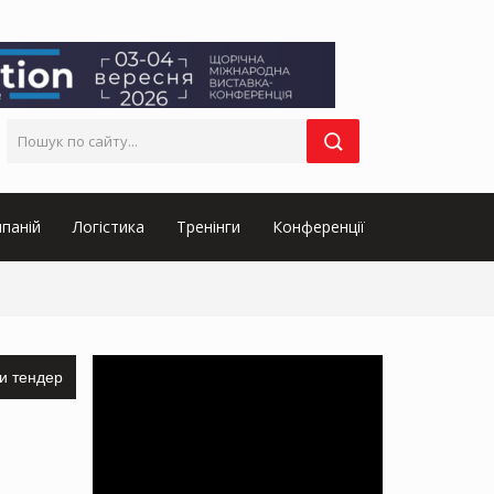
паній
Логістика
Тренінги
Конференції
и тендер