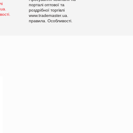
порталі оптової та
роздрібної торгівлі
www.trademaster.ua.
правила. Особливості.
Рекомендації