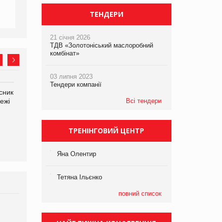
ТЕНДЕРИ
21 січня 2026
ТДВ «Золотоніський маслоробний
комбінат»
03 липня 2023
Тендери компанії
сник
Олексій Логачов-Михайлов
Яна Сараніна, директор
ежі
Файно маркет Директор
Всі тендери
компанії «УкраМарин»
департаменту з
виробництва
ТРЕНІНГОВИЙ ЦЕНТР
Яна Олентир
Тетяна Ільєнко
повний список
Брагина Людмила
Просування компанії на