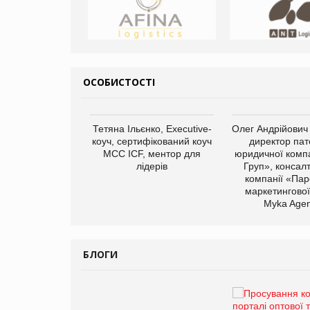
ОСОБИСТОСТІ
арас Ігорович,
Тетяна Ільєнко, Executive-
Олег Андрійович
иробництва ТОВ
коуч, сертифікований коуч
директор пат
Герчак"
МСС ICF, ментор для
юридичної компа
лідерів
Груп», консал
компанії «Пар
маркетингової
Myka Agen
БЛОГИ
Брагина Людмила
Просування компанії на