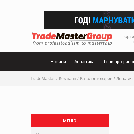
Порта
Новини
Аналітика
Топи про рино
TradeMaster
Компанії
Каталог товаров
Логістичн
МЕНЮ