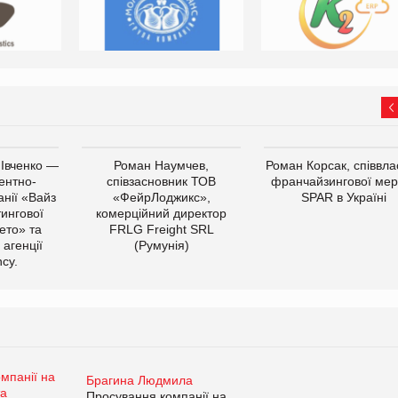
 Івченко —
Роман Наумчев,
Роман Корсак, співвла
ентно-
співзасновник ТОВ
франчайзингової мер
нії «Вайз
«ФейрЛоджикс»,
SPAR в Україні
тингової
комерційний директор
ето» та
FRLG Freight SRL
 агенції
(Румунія)
cy.
Брагина Людмила
Просування компанії на