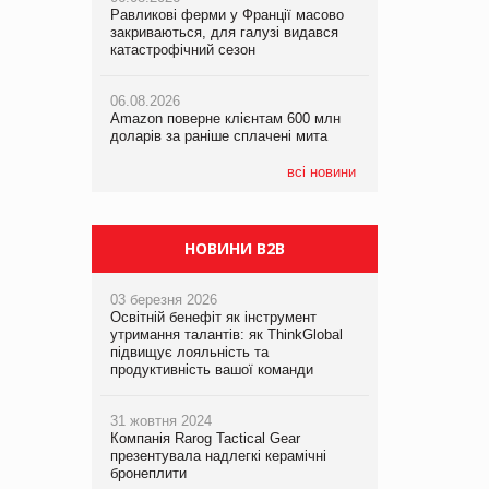
Равликові ферми у Франції масово
Amazon поверне клієнтам 600 млн
закриваються, для галузі видався
доларів за раніше сплачені мита
катастрофічний сезон
05.08.2026
Смачне поповнення дитячого меню:
05.08.2026
у VARUS з’явилися новинки від ТМ
06.08.2026
У Євросоюзі набули чинності нові
ТОКЕРИ
Amazon поверне клієнтам 600 млн
правила щодо штучного інтелекту
доларів за раніше сплачені мита
05.08.2026
Сергій Лісунов про заморожені
всі новини
хлібобулочні вироби на
PrivateLabel&FMCG Master 2026
НОВИНИ B2B
03 березня 2026
Освітній бенефіт як інструмент
утримання талантів: як ThinkGlobal
підвищує лояльність та
продуктивність вашої команди
31 жовтня 2024
Компанія Rarog Tactical Gear
презентувала надлегкі керамічні
бронеплити