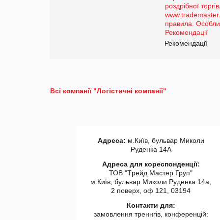
порталі оптової та
роздрібної торгівлі
www.trademaster.ua.
правила. Особливості.
ії
Рекомендації
Всі компанії "Логістичні компанії"
Адреса:
м.Київ, бульвар Миколи
Руденка 14А
Адреса для кореспонденції:
ТОВ "Tрейд Мастер Груп"
м.Київ, бульвар Миколи Руденка 14а,
2 поверх, оф 121, 03194
Контакти для:
замовлення треннгів, конференцій: