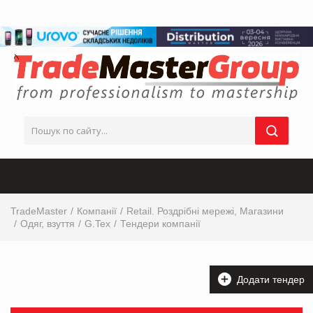
TradeMaster
Компанії
Retail. Роздрібні мережі, Магазини
Одяг, взуття
G.Tex
Тендери компанії
Додати тендер