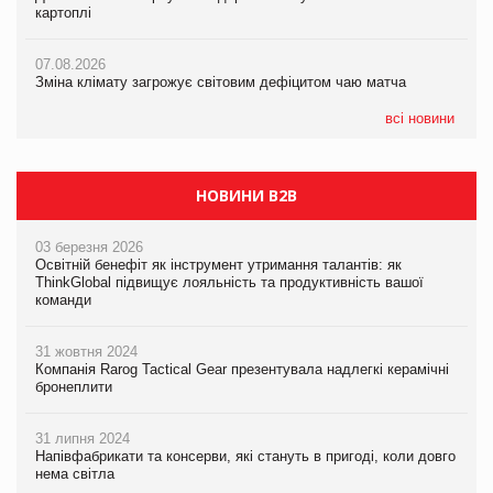
картоплі
07.08.2026
ICE BOSS цього літа! Новинка морозива від власної ТМ Varto
07.08.2026
вже у VARUS
07.08.2026
Kraft Heinz скоротила збиток у першому півріччі
Зміна клімату загрожує світовим дефіцитом чаю матча
07.08.2026
EVA.UA запустила кампанію «Хто б знав» про асортимент,
всі новини
якого покупці не очікують побачити на платформі
НОВИНИ B2B
03 березня 2026
Освітній бенефіт як інструмент утримання талантів: як
ThinkGlobal підвищує лояльність та продуктивність вашої
команди
31 жовтня 2024
Компанія Rarog Tactical Gear презентувала надлегкі керамічні
бронеплити
31 липня 2024
Напівфабрикати та консерви, які стануть в пригоді, коли довго
нема світла