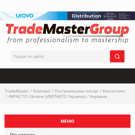
TradeMaster
Компанії
Постачальники послуг
Консалтинг
IMPACTO Ukraine (ИМПАКТО Украина)
Керівник
МЕНЮ
Про компанію