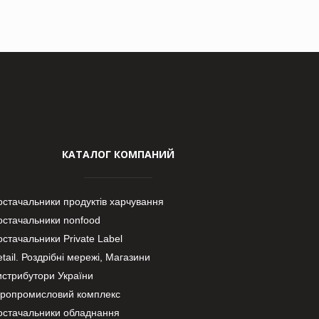
КАТАЛОГ КОМПАНИЙ
остачальники продуктів харчування
остачальники nonfood
стачальники Private Label
tail. Роздрібні мережі, Магазини
истрибутори України
гропромисловий комплекс
остачальники обладнання