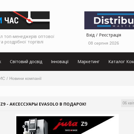
Вхід
Реєстрація
л топ-менеджерів оптової
та роздрібної торгівлі
08 серпня 2026
к
Світовий досвід
Інновації
Маркетинг
Каталог Ком
ИС
Новини компанії
06 кві
 Z9 - АКСЕССУАРЫ EVASOLO В ПОДАРОК!