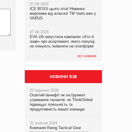
07.08.2026
ICE BOSS цього літа! Новинка
06.08.2026
07.08.2026
морозива від власної ТМ Varto вже у
Смачна новинка для хвостатих: у
Франція заборонила рекламні дзвінки
VARUS
VARUS з’явилися паучі Varto Paw
без згоди клієнтів
expert від власної ТМ Varto!
07.08.2026
EVA.UA запустила кампанію «Хто б
05.08.2026
знав» про асортимент, якого покупці
Мережа супермаркетів VARUS купує
не очікують побачити на платформі
мережу магазинів формату
convenience store КОЛО: об’єднана
компанія налічуватиме 374 магазини
всі новини
НОВИНИ B2B
03 березня 2026
Освітній бенефіт як інструмент
утримання талантів: як ThinkGlobal
підвищує лояльність та
продуктивність вашої команди
31 жовтня 2024
Компанія Rarog Tactical Gear