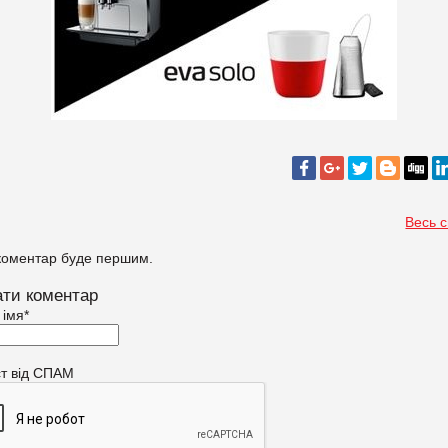
Весь 
коментар буде першим.
ти коментар
 імя
*
ст від СПАМ