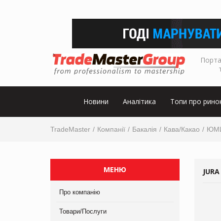
Порта
Новини
Аналітика
Топи про рино
TradeMaster
Компанії
Бакалія
Кава/Какао
ЮМ
МЕНЮ
JURA
Про компанію
Товари/Послуги