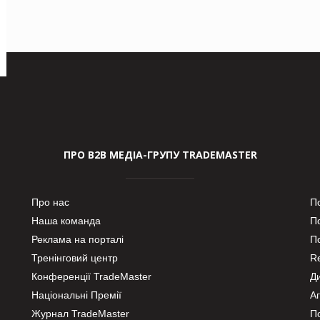
ПРО В2В МЕДІА-ГРУПУ TRADEMASTER
Про нас
П
Наша команда
П
Реклама на порталі
По
Тренінговий центр
Re
Конференції TradeMaster
Д
Національні Премії
А
Журнал TradeMaster
П