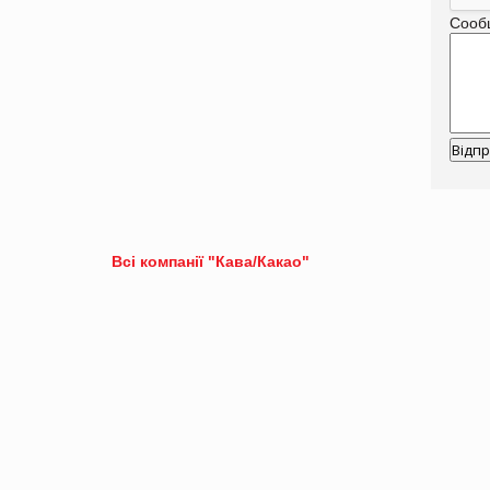
Сооб
Всі компанії "Кава/Какао"