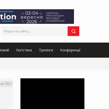
паній
Логістика
Тренінги
Конференції
тня 2017