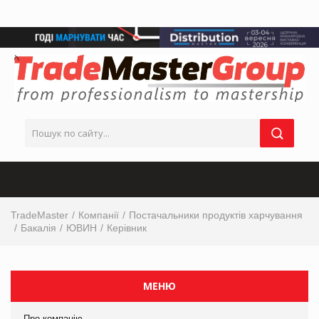
TradeMaster
Компанії
Постачальники продуктів харчування
Бакалія
ЮВИН
Керівник
МЕНЮ
Про компанію