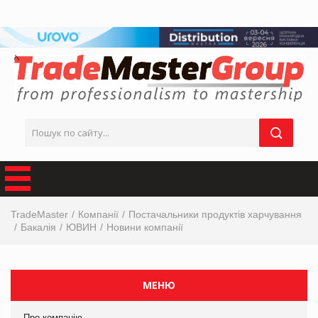
TradeMaster
Компанії
Постачальники продуктів харчування
Бакалія
ЮВИН
Новини компанії
МЕНЮ
Про компанію